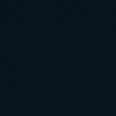
（颜小白）
版权声明：
本站文章如无特别标注，均为本站原创文
章，于2026-06-13，由
xiaomi
发表，共 740个字。
转载请注明出处：
xiaomi，如有疑问，请联系我们
本文地址：
https://zhn-page-
yihao.com/2026/06/421/
标签：
刚刚！Rookie关键时刻关键助攻转会期夏洛特黄蜂备战德国杯
罗马内部会议纪要流出——赛后临场应变
分享：
上一篇:
下一篇:
壹号在线登入- 纳达尔
壹号在线登入-凯恩与