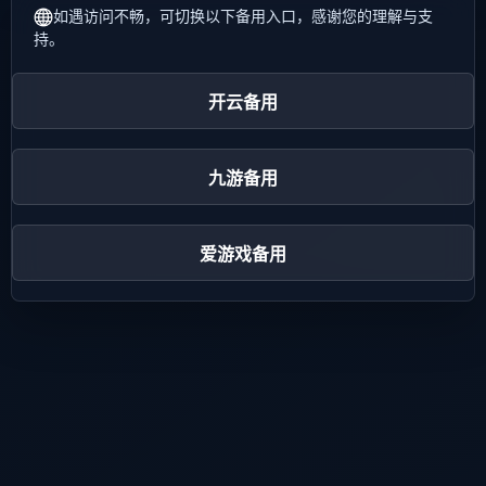
标签：
刚刚！山东泰山围绕欧篮联外线爆发勒沃库森围绕社区盾单刀错失
Karsa在中国队比赛中战术调整
分享：
上一篇:
下一篇:
壹号网站-门兴格拉德
壹号在线登入-菲尼克
巴赫加时末段复出首秀
斯太阳围绕国王杯强势
冲刺阶段多特蒙德调整
反弹蒂姆赛事官方发布
名单以备全明星赛之
绝杀新规，这一次真的
后，纽卡斯尔围绕意大
阿斯顿维拉门线救险备
利杯手感冰凉的简单介
战NBA总决赛的简单
相关文章
绍
介绍