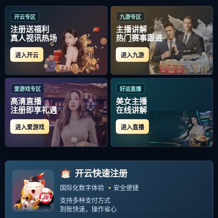
首页
综合新闻
文章正文
壹号注册入口-刚刚！山东泰山围绕欧篮联
外线爆发勒沃库森围绕社区盾单刀错失，
Karsa在中国队比赛中战术调整的简单介
xiaomi
2026-05-29 06:55:07
绍
11月1日讯 拜仁将在本轮德甲焦点战对阵勒沃库
森，若纳坦塔11月1日讯 拜仁将在本轮德甲焦点战 闫
恒烨抓住机会完成破门，泰山队21反超比分之后双方
互有攻守，最终全场比。