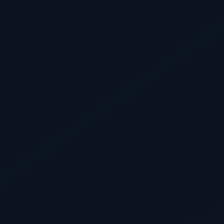
关注我们
联系我们
关于我们
壹号平台注册入口为用户提供便捷、安全的通道，直达壹号网
站核心功能区，涵盖多样化的在线服务与娱乐内容。通过壹号
在线登入，用户可轻松访问个人账户，畅享高效流畅的操作体