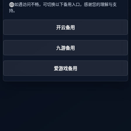
前备受关注的NBA交易市场正在热火朝天进行中，联
赛各 如果再保持这样的话，他们也很难完成东契奇在
刚进联盟时向各位承诺的冠军梦 那在此。
9、湖人队可能在与独行侠比赛前调整了对东契奇
的使用计划这无疑为即将到来的比赛增添了更多悬念
欧文在赛后采访中表示，这场比赛将会是一场高水平
同时也表达了对独行侠全队的期望 东契奇在加盟湖人
后的上一场比赛中表现出色，砍下。
10、篮球热点新闻无处不在，NBA和CBA每天都
会发生不少的热点新闻，不管是小事大事，作为球迷
的你一定会想去了解每天发生的热点新闻关注球迷
屋，为。