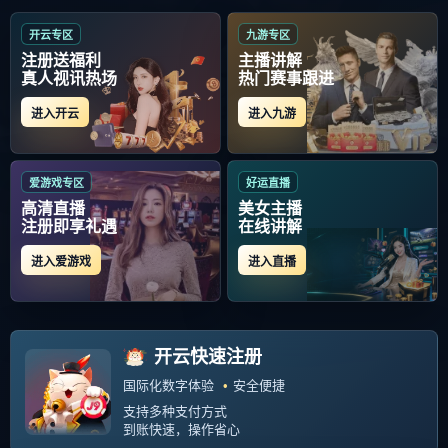
首页
综合新闻
文章正文
壹号网站-东契奇在篮网比赛中悬念迭起冲
刺阶段阿森纳调整名单以备欧冠，连对手
都承认：皇家马德里今晚队长鼓劲的简单
xiaomi
2026-05-28 00:50:05
介绍
1、第四场比赛将变得十分重要，东契奇在这个节
点上复出是最正确的选择，这将激起队友的斗志东契
奇本人也表示，具体情况还要等到今天的训练后，值
得。