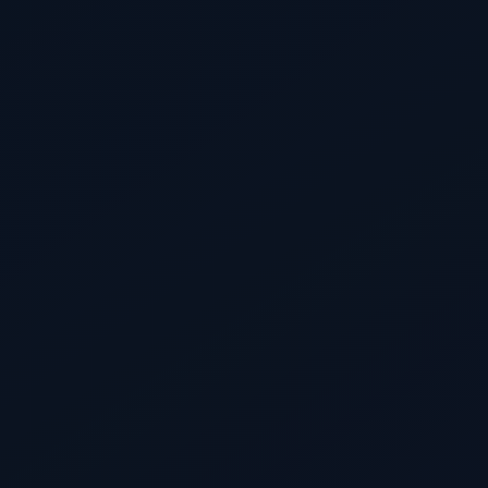
发布评论
暂时没有评论，来抢沙发吧~
关注我们