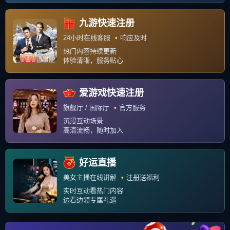
联系我们
关于我们
壹号平台注册入口为用户提供便捷、安全的通道，直达壹号网
站核心功能区，涵盖多样化的在线服务与娱乐内容。通过壹号
在线登入，用户可轻松访问个人账户，畅享高效流畅的操作体
验。壹号官方APP支持安卓与iOS系统，功能丰富、界面简
洁，满足用户随时随地的使用需求。壹号网站汇聚丰富资讯与
互动娱乐，致力于打造一个稳定、公正、值得信赖的综合性平
台。无论是日常使用还是休闲娱乐，壹号平台都是您的优质之
选
Copyright © 2026
友情链接：https://zhn-page-yihao.com/